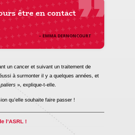
ours être en
contact
– EMMA DERNONCOURT
yant un cancer et suivant un traitement de
réussi à surmonter il y a quelques années, et
 paliers
», explique-t-elle.
on qu’elle souhaite faire passer !
de l’ASRL !