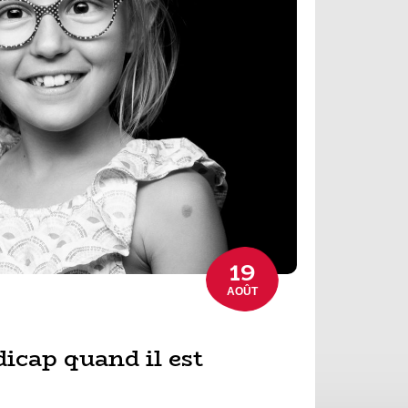
19
AOÛT
icap quand il est