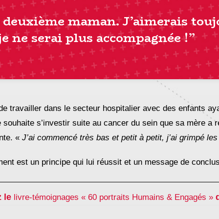
 deuxième maman. J’aimerais touj
je ne serai plus accompagnée !”
t de travailler dans le secteur hospitalier avec des enfants a
e souhaite s’investir suite au cancer du sein que sa mère a 
nte. «
J’ai commencé très bas et petit à petit, j’ai grimpé les
ent est un principe qui lui réussit et un message de conclusi
z
le
livre-témoignages « 60 portraits Humains & Engagés »