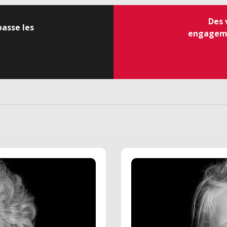
Des 
asse les
engageme