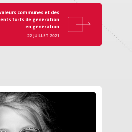
valeurs communes et des
nts forts de génération
en génération
22 JUILLET 2021