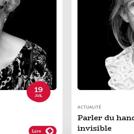
19
JUIL
ACTUALITÉ
Parler du hand
invisible
Lire