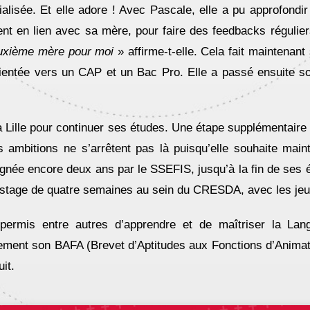
lisée. Et elle adore ! Avec Pascale, elle a pu approfondir 
ent en lien avec sa mère, pour faire des feedbacks régulier
euxième mère pour moi
» affirme-t-elle. Cela fait maintena
rientée vers un CAP et un Bac Pro. Elle a passé ensuite so
à Lille pour continuer ses études. Une étape supplémentaire 
s ambitions ne s’arrêtent pas là puisqu’elle souhaite mainte
gnée encore deux ans par le SSEFIS, jusqu’à la fin de ses é
 un stage de quatre semaines au sein du CRESDA, avec les jeu
a permis entre autres d’apprendre et de maîtriser la L
lement son BAFA (Brevet d’Aptitudes aux Fonctions d’Anim
it.