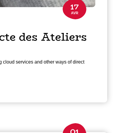
17
AVR
te des Ateliers
g cloud services and other ways of direct
01