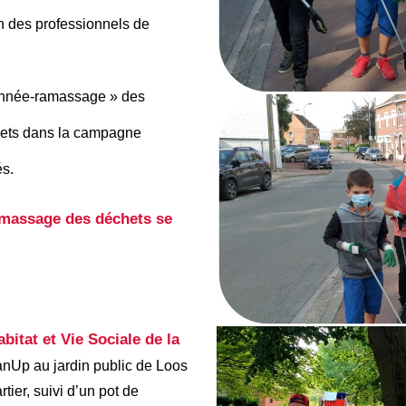
on des professionnels de
donnée-ramassage » des
chets dans la campagne
s.
ramassage des déchets se
bitat et Vie Sociale de la
anUp au jardin public de Loos
tier, suivi d’un pot de