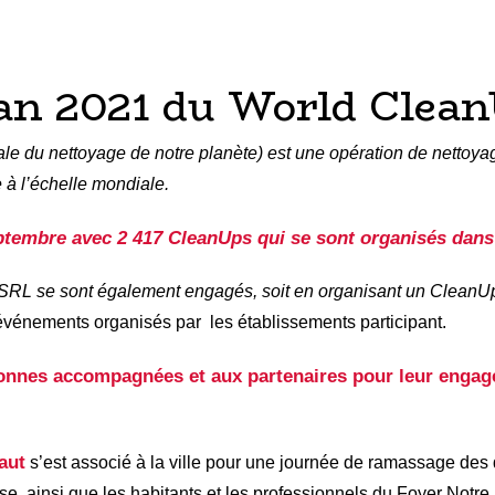
ilan 2021 du World Clea
du nettoyage de notre planète) est une opération de nettoyage
 à l’échelle mondiale.
eptembre
avec 2 417 CleanUps qui se sont organisés dans
ASRL s
e
sont
également
engagés, soit en organisant un CleanUp,
 événements organisés par
les établissements participant.
onnes accompagnées et aux partenaires pour leur engage
aut
s’est associé à la ville pour une journée de ramassage des dé
, ainsi que les habitants et les professionnels du Foyer Notre D