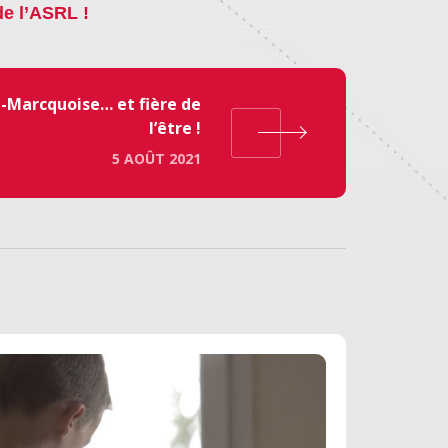
de l’ASRL !
-Marcquoise… et fière de
l’être !
5 AOÛT 2021