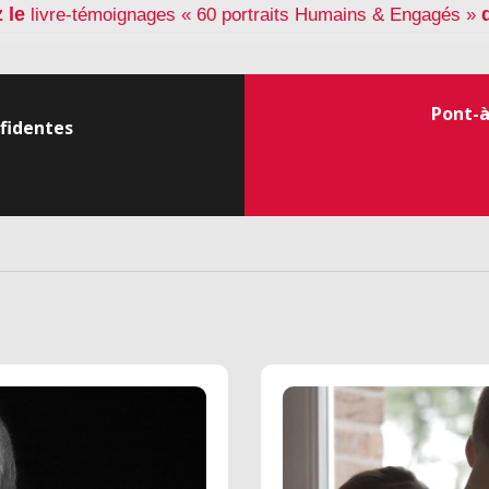
z
le
livre-témoignages « 60 portraits Humains & Engagés »
Pont-à
fidentes