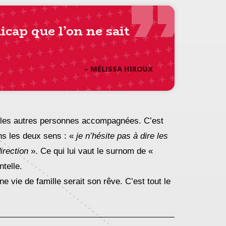
icap
que l’on ne sait
– MÉLISSA HIROUX
r les autres personnes accompagnées. C’est
ns les deux sens : «
je n’hésite pas à dire les
irection
». Ce qui lui vaut le surnom de «
telle.
e vie de famille serait son rêve. C’est tout le