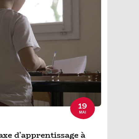
19
MAI
axe d’apprentissage à