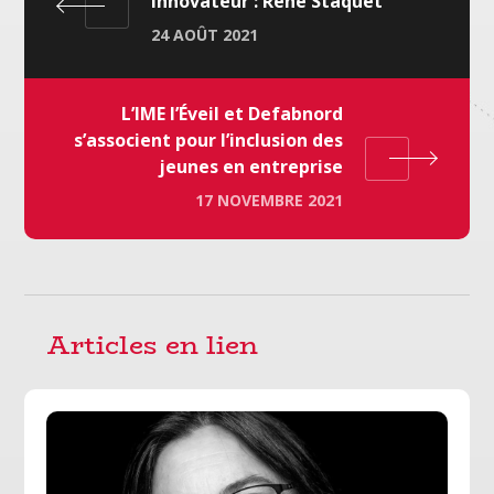
innovateur : René Staquet
24 AOÛT 2021
L’IME l’Éveil et Defabnord
s’associent pour l’inclusion des
jeunes en entreprise
17 NOVEMBRE 2021