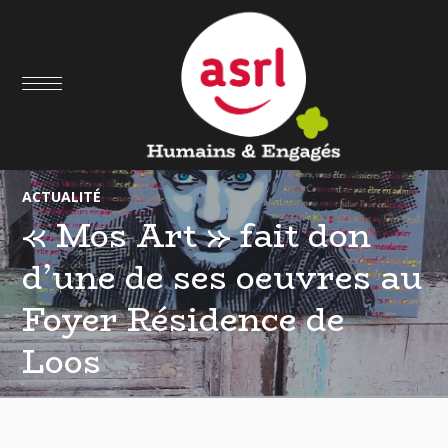
02
NOV
ACTUALITÉ
« Mos Art » fait don
d’une de ses oeuvres au
Foyer Résidence de
Loos