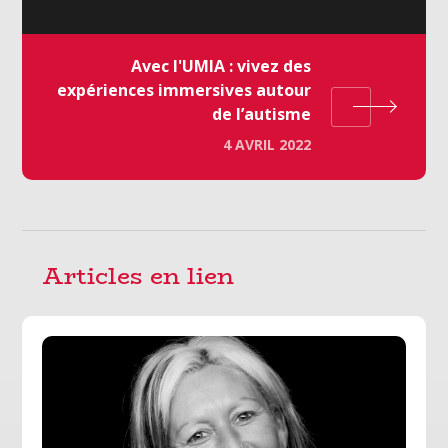
Avec l'UMIA : vivez des
expériences immersives autour
de l’autisme
4 AVRIL 2022