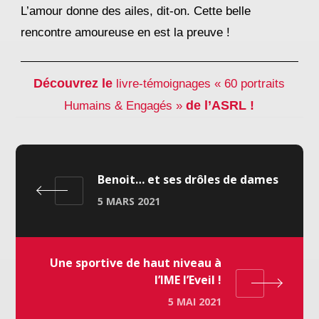
L’amour donne des ailes, dit-on. Cette belle
rencontre amoureuse en est la preuve !
Découvrez
le
livre-témoignages « 60 portraits
de l’ASRL !
Humains & Engagés »
Benoit… et ses drôles de dames
5 MARS 2021
Une sportive de haut niveau à
l’IME l’Eveil !
5 MAI 2021