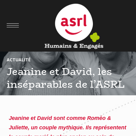
05
MAI
ACTUALITÉ
Jeanine et David, les
inséparables de l’ASRL
J
eanine et David sont comme Roméo &
Juliette, un couple mythique. Ils représentent