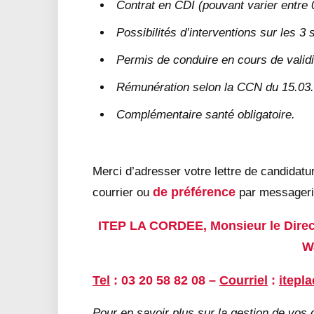
Contrat en CDI (pouvant varier entre 0
Possibilités d’interventions sur les 3 s
Permis de conduire en cours de validit
Rémunération selon la CCN du 15.03
Complémentaire santé obligatoire.
Merci d’adresser votre lettre de candidat
de préférence
courrier ou
par messagerie
ITEP LA CORDEE, Monsieur le Directe
W
Tel
: 03 20 58 82 08 –
Courriel
:
itepl
Pour en savoir plus sur la gestion de vos