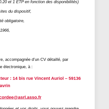
.20 et 1 ETP en fonction des disponibilités)
ites du dispositif,
é obligatoire,
.1966,
ure, accompagnée d’un CV détaillé, par
 électronique, à :
ur : 14 bis rue Vincent Auriol – 59136
avrin
acordee@asrl.asso.fr
 données et vos droits, vous pouvez prendre