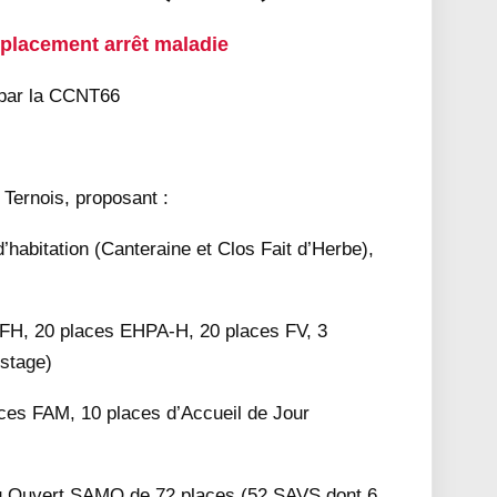
placement arrêt maladie
 par la CCNT66
u Ternois, proposant :
’habitation (Canteraine et Clos Fait d’Herbe),
 FH, 20 places EHPA-H, 20 places FV, 3
 stage)
aces FAM, 10 places d’Accueil de Jour
u Ouvert SAMO de 72 places (52 SAVS dont 6