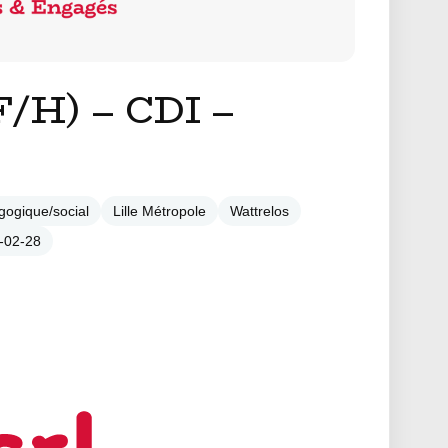
F/H) – CDI –
gogique/social
Lille Métropole
Wattrelos
5-02-28