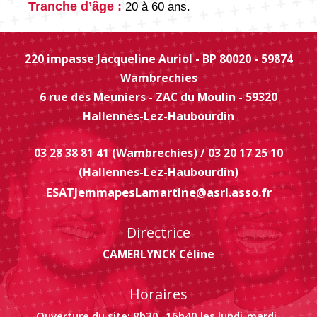
Tranche d’âge :
20 à 60 ans.
220 impasse Jacqueline Auriol - BP 80020 - 59874
Wambrechies
6 rue des Meuniers - ZAC du Moulin - 59320
Hallennes-Lez-Haubourdin
03 28 38 81 41 (Wambrechies) / 03 20 17 25 10
(Hallennes-Lez-Haubourdin)
ESATJemmapesLamartine@asrl.asso.fr
Directrice
CAMERLYNCK Céline
Horaires
Ouverture du site: 8h30 -16h40 les lundi-mardi-